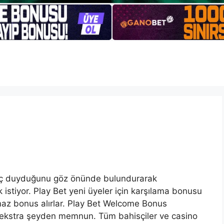
tiyaç duyduğunu göz önünde bulundurarak
k istiyor. Play Bet yeni üyeler için karşılama bonusu
lmaz bonus alırlar. Play Bet Welcome Bonus
bu ekstra şeyden memnun. Tüm bahisçiler ve casino