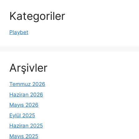
Kategoriler
Playbet
Arşivler
Temmuz 2026
Haziran 2026
Mayıs 2026
Eylül 2025
Haziran 2025
Mayıs 2025