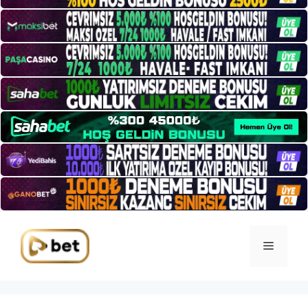
İçeriğe
atla
Menü