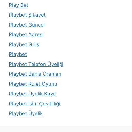
Play Bet
Playbet Şikayet
Playbet Güncel
Playbet Adresi
Playbet Giriş
Playbet
Playbet Telefon Üyeliği
Playbet Bahis Oranları
Playbet Rulet Oyunu
Playbet Üyelik Kayıt
Playbet İsim Çeşitliliği
Playbet Üyelik