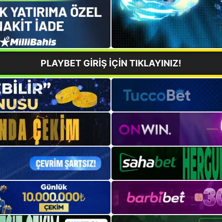
PLAYBET GİRİŞ İÇİN TIKLAYINIZ!