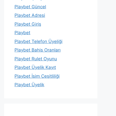
Playbet Güncel
Playbet Adresi
Playbet Giriş
Playbet
Playbet Telefon Üyeliği
Playbet Bahis Oranları
Playbet Rulet Oyunu
Playbet Üyelik Kayıt
Playbet İsim Çeşitliliği
Playbet Üyelik