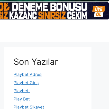
Son Yazılar
Playbet Adresi
Playbet Giriş
Playbet
Play Bet
Playbet Şikayet