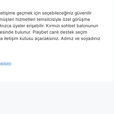
letişime geçmek için seçebileceğiniz güvenilir
 müşteri hizmetleri temsilcisiyle özel görüşme
lnızca üyeler erişebilir. Kırmızı sohbet balonunun
esinde bulunur. Playbet canlı destek seçim
a iletişim kutusu açacaksınız. Adınız ve soyadınız
erişimi