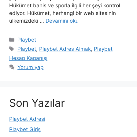
Hükümet bahis ve sporla ilgili her şeyi kontrol
ediyor. Hükümet, herhangi bir web sitesinin
ülkemizdeki …
Devamını oku
Kategoriler
Playbet
Etiketler
Playbet
,
Playbet Adres Almak
,
Playbet
Hesap Kapanışı
Yorum yap
Son Yazılar
Playbet Adresi
Playbet Giriş