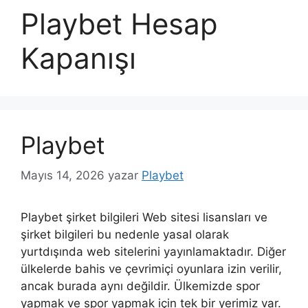
Playbet Hesap
Kapanışı
Playbet
Mayıs 14, 2026
yazar
Playbet
Playbet şirket bilgileri Web sitesi lisansları ve
şirket bilgileri bu nedenle yasal olarak
yurtdışında web sitelerini yayınlamaktadır. Diğer
ülkelerde bahis ve çevrimiçi oyunlara izin verilir,
ancak burada aynı değildir. Ülkemizde spor
yapmak ve spor yapmak için tek bir yerimiz var.