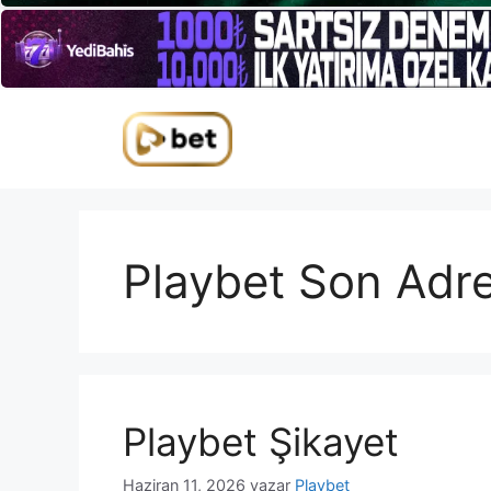
İçeriğe
atla
Playbet Son Adr
Playbet Şikayet
Haziran 11, 2026
yazar
Playbet