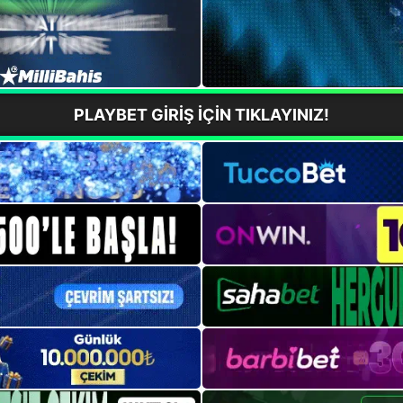
PLAYBET GİRİŞ İÇİN TIKLAYINIZ!