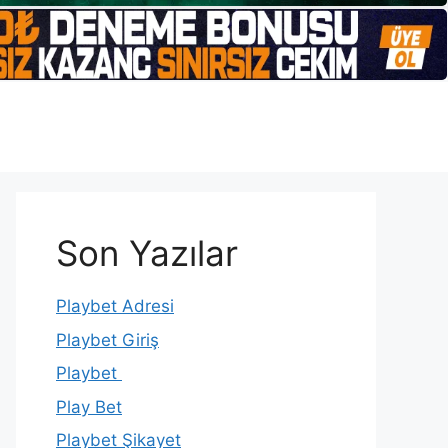
Son Yazılar
Playbet Adresi
Playbet Giriş
Playbet
Play Bet
Playbet Şikayet