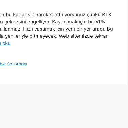
en bu kadar sık hareket ettiriyorsunuz çünkü BTK
en gelmesini engelliyor. Kaydolmak için bir VPN
ullanmaz. Hızlı yaşamak için yeni bir yer aradı. Bu
Asla yenileriyle bitmeyecek. Web sitemizde tekrar
ı oku
ybet Son Adres