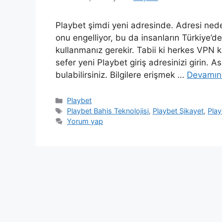
Playbet şimdi yeni adresinde. Adresi ned
onu engelliyor, bu da insanların Türkiye’d
kullanmanız gerekir. Tabii ki herkes VPN k
sefer yeni Playbet giriş adresinizi girin. 
bulabilirsiniz. Bilgilere erişmek …
Devamın
Kategoriler
Playbet
Etiketler
Playbet Bahis Teknolojisi
,
Playbet Şikayet
,
Pla
Yorum yap